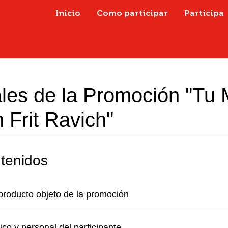
Inicio
Como participar
Participa
les de la Promoción "Tu
 Frit Ravich"
ntenidos
producto objeto de la promoción
ico y personal del participante