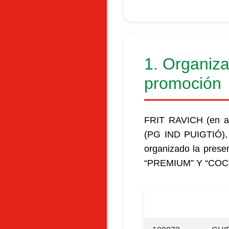
1. Organiza
promoción
FRIT RAVICH (en ad
(PG IND PUIGTIÓ)
organizado la prese
“PREMIUM” Y “COC
Código
Des