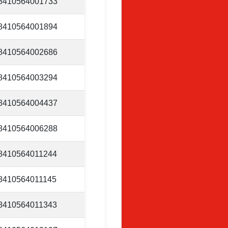
8410564001733
8410564001894
8410564002686
8410564003294
8410564004437
8410564006288
8410564011244
8410564011145
8410564011343