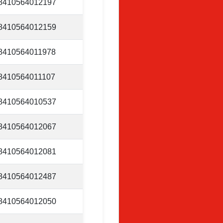
8410564012197
8410564012159
8410564011978
8410564011107
8410564010537
8410564012067
8410564012081
8410564012487
8410564012050