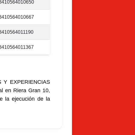
8410564010650
8410564010667
8410564011190
8410564011367
NES Y EXPERIENCIAS
al en Riera Gran 10,
e la ejecución de la