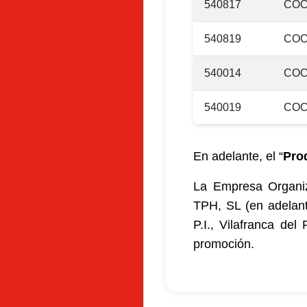
540817
COC
540819
COC
540014
COC
540019
COC
En adelante, el “
Pro
La Empresa Organi
TPH, SL (en adelant
P.I., Vilafranca de
promoción.